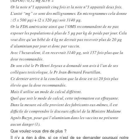
(AlPO4) : 0,32 mg Al3+ »
Or la note n°1 apparaît cinq fois et la note n°3 apparaît deux fois.
L’unité “mg” ce sont des milligrammes. En microgrammes cela donne
: (5 x 500 μg) + (2 x 320 μg) soit 3140 μg.
Or la FDA américaine ainsi que l’OMS recommandent de ne pas
exposer les populations à plus de 5 μg par kg de poids par jour. Cela
veut dire qu’un bébé de 4 kg ne devrait pas recevoir plus de 20 μg
d’aluminium par jour et donc par vaccin.
Avec l’hexavalent, il en recevrait 3140 μg, soit 157 fois plus que la
dose recommandée.
De son côté le Pr Henri Joyeux a demandé son avis à l’un de ses
collègues toxicologue, le Pr Jean-Bernard Fourtillan.
Ce dernier arrive à la conclusion que la dose est ici 20 fois plus
élevée que la dose recommandée.
Mais il utilise un mode de calcul différent.
Quel que soit le mode de calcul, cette information est effrayante.
Dans la mesure où elle provient des fabricants eux-mêmes, il est
difficile de comprendre le discours officiel de la Ministre Madame
Agnès Buzyn, pour qui l’aluminium dans les vaccins ne présente
aucun danger (1).
Que voulez-vous dire de plus ?
Il n’y a rien à dire, si ce n’est de se demander pourquoi notre