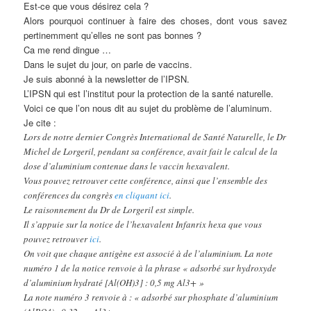
Est-ce que vous désirez cela ?
Alors pourquoi continuer à faire des choses, dont vous savez
pertinemment qu’elles ne sont pas bonnes ?
Ca me rend dingue …
Dans le sujet du jour, on parle de vaccins.
Je suis abonné à la newsletter de l’IPSN.
L’IPSN qui est l’institut pour la protection de la santé naturelle.
Voici ce que l’on nous dit au sujet du problème de l’aluminum.
Je cite :
Lors de notre dernier Congrès International de Santé Naturelle, le Dr
Michel de Lorgeril, pendant sa conférence, avait fait le calcul de la
dose d’aluminium contenue dans le vaccin hexavalent.
Vous pouvez retrouver cette conférence, ainsi que l’ensemble des
conférences du congrès
en cliquant ici
.
Le raisonnement du Dr de Lorgeril est simple.
Il s’appuie sur la notice de l’hexavalent Infanrix hexa que vous
pouvez retrouver
ici
.
On voit que chaque antigène est associé à de l’aluminium. La note
numéro 1 de la notice renvoie à la phrase « adsorbé sur hydroxyde
d’aluminium hydraté [Al(OH)3] : 0,5 mg Al3+ »
La note numéro 3 renvoie à : « adsorbé sur phosphate d’aluminium