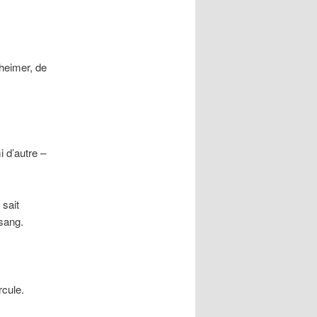
heimer, de
i d’autre –
 sait
 sang.
rcule.