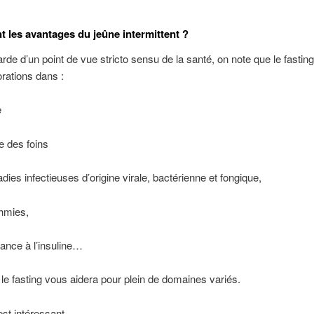
t les avantages du jeûne intermittent ?
garde d’un point de vue stricto sensu de la santé, on note que le fastin
rations dans :
e
e des foins
dies infectieuses d’origine virale, bactérienne et fongique,
hmies,
tance à l’insuline…
, le fasting vous aidera pour plein de domaines variés.
est intéressant.