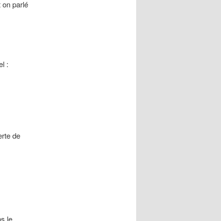
t on parlé
l :
erte de
s le