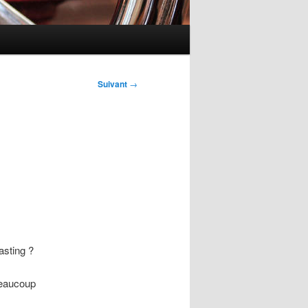
Suivant
→
asting ?
beaucoup