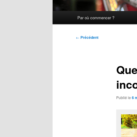
Menu
Par où commencer ?
principal
Navigation
←
Précédent
des
articles
Que
inc
Publié le
6 