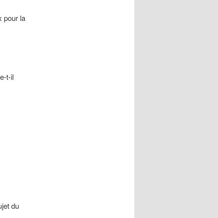
 pour la
-t-il
jet du