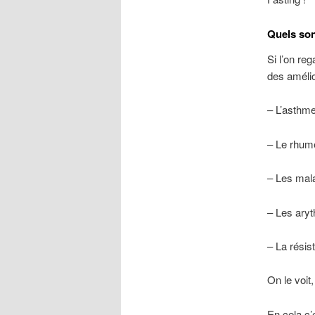
Quels son
Si l’on re
des amélio
– L’asthm
– Le rhum
– Les mala
– Les aryt
– La résis
On le voit
En cela c’