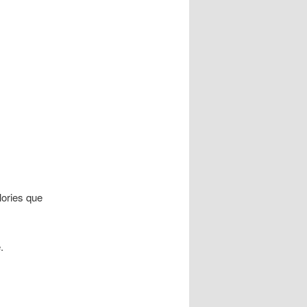
lories que
.