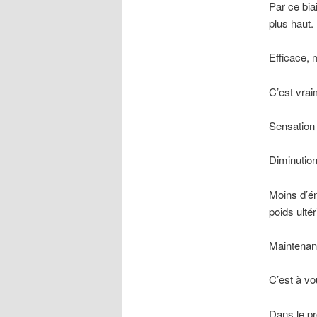
Par ce bia
plus haut.
Efficace, 
C’est vrai
Sensation 
Diminution
Moins d’én
poids ulté
Maintenant,
C’est à vo
Dans le pr