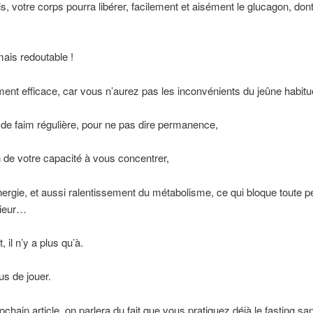
is, votre corps pourra libérer, facilement et aisément le glucagon, don
mais redoutable !
ment efficace, car vous n’aurez pas les inconvénients du jeûne habitue
de faim régulière, pour ne pas dire permanence,
 de votre capacité à vous concentrer,
ergie, et aussi ralentissement du métabolisme, ce qui bloque toute p
rieur…
 il n’y a plus qu’à.
us de jouer.
ochain article, on parlera du fait que vous pratiquez déjà le fasting san