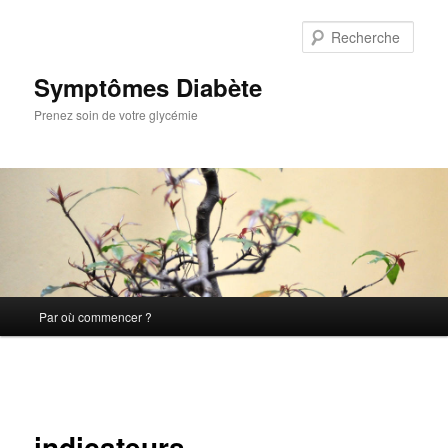
Aller
au
Rech
contenu
principal
Symptômes Diabète
Prenez soin de votre glycémie
Menu
Par où commencer ?
principal
Navigation
des
images
indicateurs