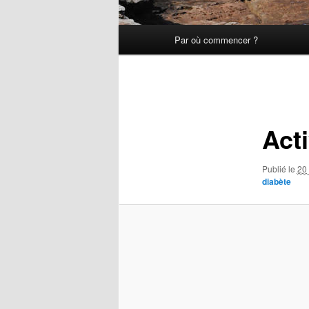
Menu
Par où commencer ?
principal
Navigation
des
images
Act
Publié le
20 
diabète