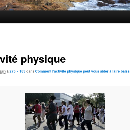
ivité physique
juin
à
275 × 183
dans
Comment l’activité physique peut vous aider à faire baiss